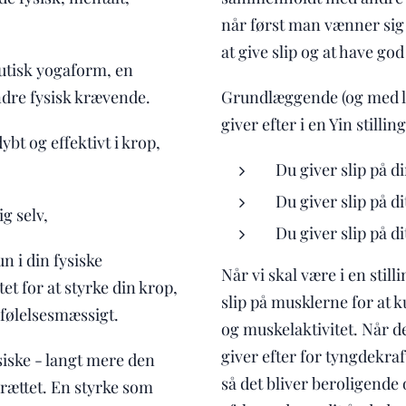
når først man vænner sig ti
at give slip og at have god t
utisk yogaform, en
dre fysisk krævende.
Grundlæggende (og med lid
giver efter i en Yin stilling
bt og effektivt i krop,
Du giver slip på d
Du giver slip på d
g selv,
Du giver slip på di
un i din fysiske
Når vi skal være i en stilli
tet for at styrke din krop,
slip på musklerne for at 
g følelsesmæssigt.
og muskelaktivitet. Når det
giver efter for tyngdekraf
siske - langt mere den
så det bliver beroligende
rættet. En styrke som