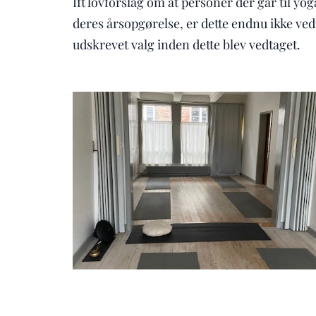
Ift lovforslag om at personer der går til y
deres årsopgørelse, er dette endnu ikke vedt
udskrevet valg inden dette blev vedtaget.