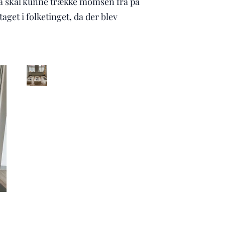
oga skal kunne trække momsen fra på
aget i folketinget, da der blev