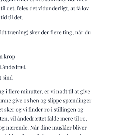
l det, føles det vidunderligt, at få lov
id til det.
t træning) sker der flere ting, når du
in krop
it åndedræt
t sind
ng i flere minutter, er vi nødt til at give
kunne give os hen og slippe spændinger
 sker og vi finder ro i stillingen og
ten, vil åndedrættet falde mere til ro,
 og nærende. Når dine muskler bliver