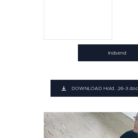
Indsend
DOWNLOAD Hold...26-3.doc