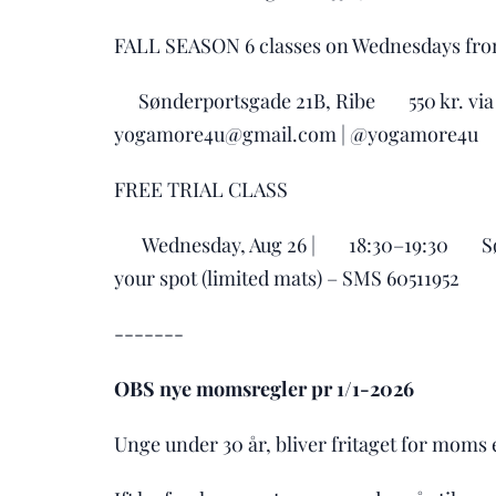
FALL SEASON 6 classes on Wednesdays from
📍Sønderportsgade 21B, Ribe 💳 550 kr. vi
yogamore4u@gmail.com | @yogamore4u
FREE TRIAL CLASS
🗓 Wednesday, Aug 26 | ⏰ 18:30–19:30 📍 
your spot (limited mats) – SMS 60511952
-------
OBS nye momsregler pr 1/1-2026
Unge under 30 år, bliver fritaget for moms e