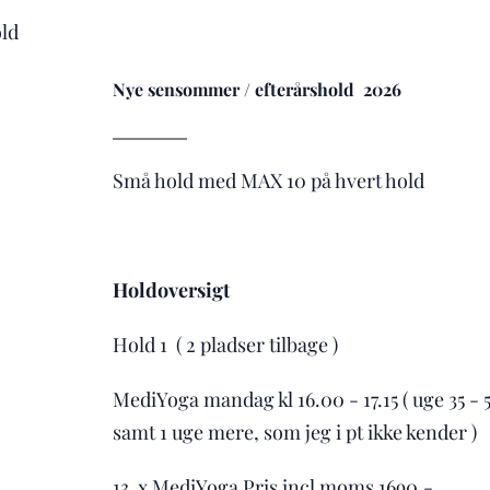
old
Nye sensommer / efterårshold 2026
Små hold med MAX 10 på hvert hold
Holdoversigt
Hold 1 ( 2 pladser tilbage )
MediYoga mandag kl 16.00 - 17.15 ( uge 35 - 5
samt 1 uge mere, som jeg i pt ikke kender )
13 x MediYoga Pris incl moms 1690,-