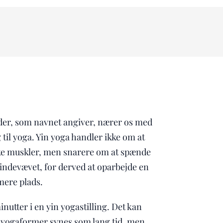
der, som navnet angiver, nærer os med
 til yoga. Yin yoga handler ikke om at
ke muskler, men snarere om at spænde
 bindevævet, for derved at oparbejde en
mere plads.
inutter i en yin yogastilling. Det kan
ogaformer synes som lang tid, men