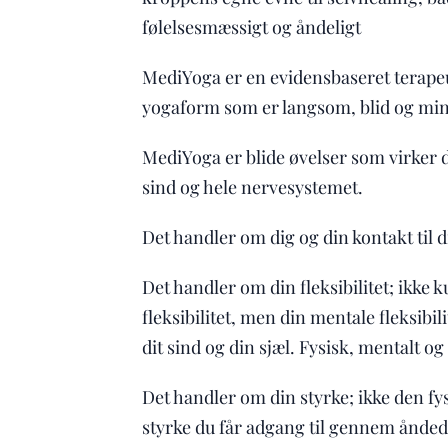
følelsesmæssigt og åndeligt
MediYoga er en evidensbaseret terape
yogaform som er langsom, blid og min
MediYoga er blide øvelser som virker dy
sind og hele nervesystemet.
Det handler om dig og din kontakt til di
Det handler om din fleksibilitet; ikke k
fleksibilitet, men din mentale fleksibili
dit sind og din sjæl. Fysisk, mentalt o
Det handler om din styrke; ikke den fy
styrke du får adgang til gennem ånded