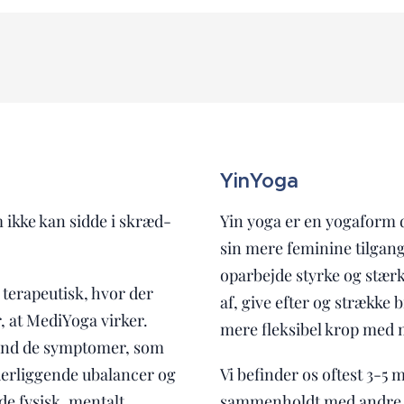
YinYoga
m ikke kan sidde i skræd­
Yin yoga er en yogaform 
sin mere feminine tilgang
oparbejde styrke og stær
 terapeutisk, hvor der
af, give efter og strække
, at MediYoga virker.
mere fleksibel krop med 
end de symptomer, som
derliggende ubalancer og
Vi befinder os oftest 3-5 m
de fysisk, mentalt,
sammenholdt med andre y