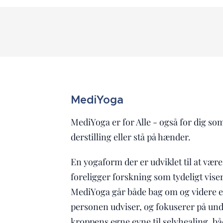
MediYoga
MediYoga er for Alle - også for dig so
der­stil­ling eller stå på hænder.
En yogaform der er udviklet til at være
foreligger forskning som tydeligt viser
MediYoga går både bag om og videre 
personen udviser, og fokuserer på un
kroppens egne evne til selvhealing, bå